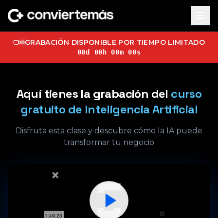
GRABACIÓN DISPONIBLE POR TIEMPO LIMITADO
00
d
00
h
00
m
00
s
Aquí tienes la grabación del
curso
gratuito de Inteligencia Artificial
Disfruta esta clase y descubre cómo la IA puede
transformar tu negocio