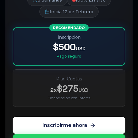
8 Semanas
100% En Vivo
Inicia 12 de Febrero
RECOMENDADO
Inscripción
$500
USD
Pago seguro
Plan Cuotas
$275
2x
USD
Financiación con interés
Inscribirme ahora